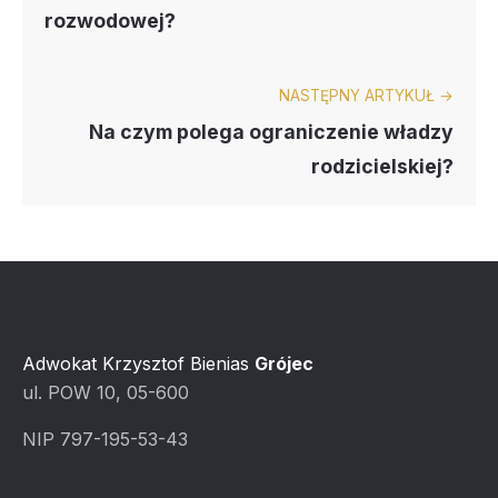
rozwodowej?
NASTĘPNY ARTYKUŁ →
Na czym polega ograniczenie władzy
rodzicielskiej?
Adwokat Krzysztof Bienias
Grójec
ul. POW 10, 05-600
NIP 797-195-53-43