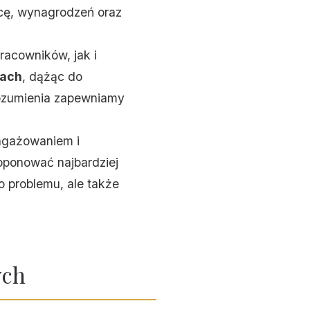
cę, wynagrodzeń oraz
racowników, jak i
jach
, dążąc do
rozumienia zapewniamy
angażowaniem i
oponować najbardziej
o problemu, ale także
ych