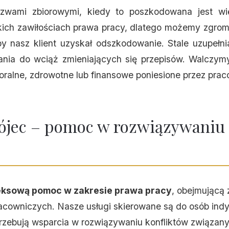
ozwami zbiorowymi, kiedy to poszkodowana jest wi
kich zawiłościach prawa pracy, dlatego możemy zgr
by nasz klient uzyskał odszkodowanie. Stale uzupełn
nia do wciąż zmieniających się przepisów. Walczymy
ralne, zdrowotne lub finansowe poniesione przez prac
ójec – pomoc w rozwiązywaniu
ksową pomoc w zakresie prawa pracy
, obejmującą 
acowniczych. Nasze usługi skierowane są do osób ind
trzebują wsparcia w rozwiązywaniu konfliktów związany