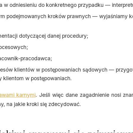
a w odniesieniu do konkretnego przypadku — interpret
m podejmowanych kroków prawnych — wyjaśniamy ko
ntacji dotyczącej danej procedury;
rocesowych;
pracownik-pracodawca;
resów klientów w postępowaniach sądowych — przygo
y klientom w postępowaniach.
awami karnymi
. Jeśli więc dane zagadnienie nosi zn
, na jakie kroki się zdecydować.