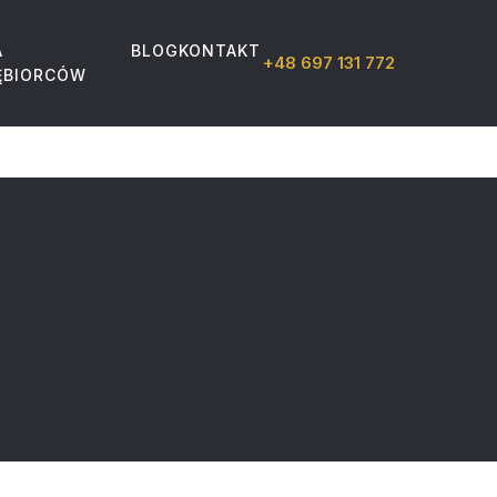
A
BLOG
KONTAKT
+48 697 131 772
ĘBIORCÓW