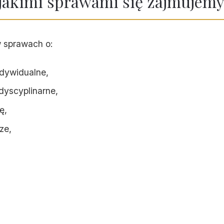
jakimi sprawami się zajmujem
 sprawach o:
ndywidualne,
dyscyplinarne,
ę,
ze,