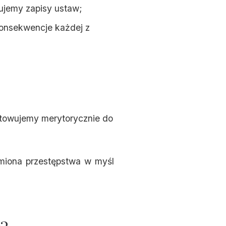
ujemy zapisy ustaw;
nsekwencje każdej z
towujemy merytorycznie do
amiona przestępstwa w myśl