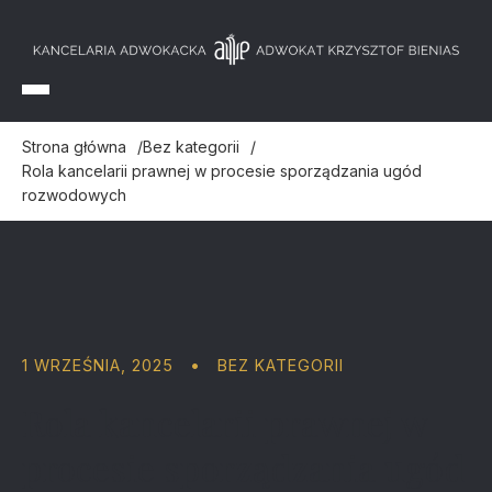
Strona główna
Bez kategorii
Rola kancelarii prawnej w procesie sporządzania ugód
rozwodowych
1 WRZEŚNIA, 2025
•
BEZ KATEGORII
Rola kancelarii prawnej w
procesie sporządzania ugód